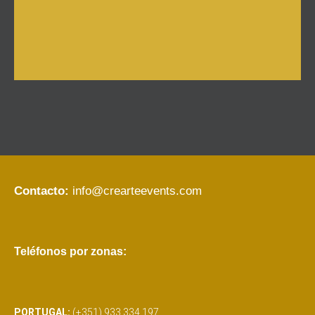
Contacto:
info@crearteevents.com
Teléfonos por zonas:
PORTUGAL:
(+351) 933 334 197