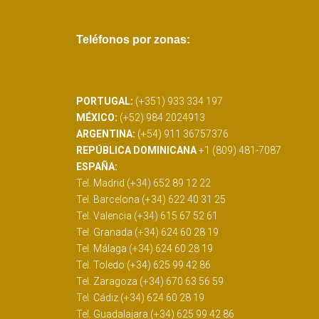
Teléfonos por zonas:
PORTUGAL:
(+351) 933 334 197
MÉXICO:
(+52) 984 2024913
ARGENTINA:
(+54) 911 36757376
REPÚBLICA DOMINICANA
+1 (809) 481-7087
ESPAÑA:
Tel. Madrid (+34) 652 89 12 22
Tel. Barcelona (+34) 622 40 31 25
Tel. Valencia (+34) 615 67 52 61
Tel. Granada (+34) 624 60 28 19
Tel. Málaga (+34) 624 60 28 19
Tel. Toledo (+34) 625 99 42 86
Tel. Zaragoza (+34) 670 63 56 59
Tel. Cádiz (+34) 624 60 28 19
Tel. Guadalajara (+34) 625 99 42 86