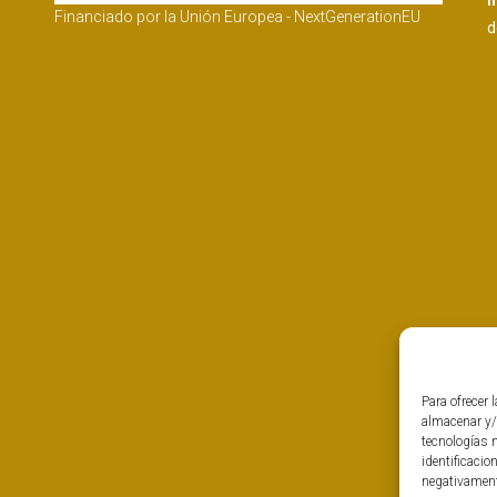
I
Financiado por la Unión Europea - NextGenerationEU
d
Para ofrecer 
almacenar y/
tecnologías 
identificacio
negativamente