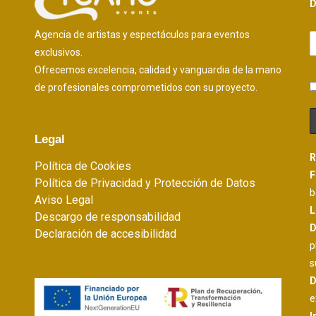
READ MORE
D
Agencia de artistas y espectáculos para eventos
exclusivos.
Ofrecemos excelencia, calidad y vanguardia de la mano
de profesionales comprometidos con su proyecto.
Legal
R
Política de Cookies
F
Política de Privacidad y Protección de Datos
b
Aviso Legal
L
Descargo de responsabilidad
D
Declaración de accesibilidad
p
s
D
e