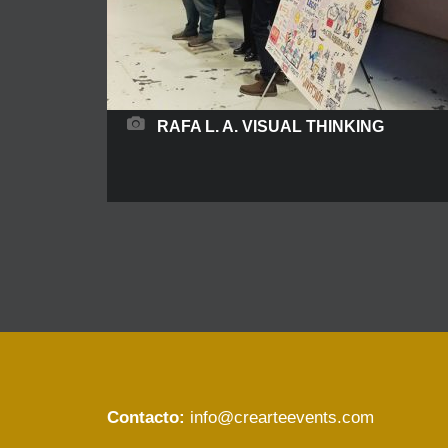
RAFA L. A. VISUAL THINKING
Rafael L. A. hace Visual Thinking para todo tipo
de eventos.Esta herramienta sirve para organizar
ideas a través de dibujos simples y textos
cortos. El Visual Thinking es una herramienta que
permite ordenar y organizar ideas o contenidos
que son representados por medio de dibujos
simples y textos cortos. Es decir, se trata de un
instrumento que se sirve
READ MORE
Contacto:
info@crearteevents.com