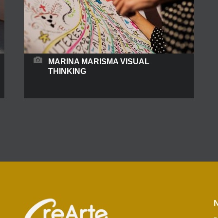
MARINA MARISMA VISUAL
THINKING
Marina Marisma es pensadora visual (visual
thinker), facilitadora gráfica e ilustradora,
reinventada desde un pasado como arquitecta y
Project manager, lo que le confiere gran
capacidad de adaptación, escucha y
comprensión, resolución, organización y
síntesis de contextos globales. El dibujo y el arte
siempre han sido para ella no solo una pasión,
N
sino una herramienta