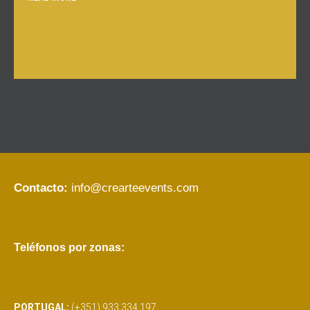
Contacto:
info@crearteevents.com
Teléfonos por zonas:
PORTUGAL:
(+351) 933 334 197