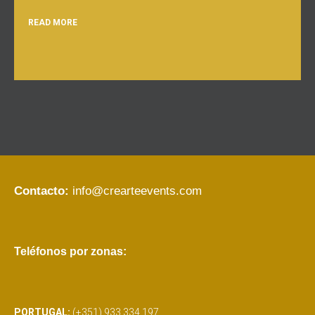
READ MORE
Contacto:
info@crearteevents.com
Teléfonos por zonas:
PORTUGAL:
(+351) 933 334 197