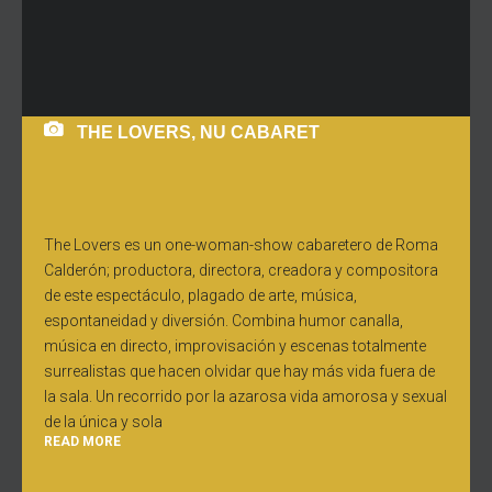
THE LOVERS, NU CABARET
The Lovers es un one-woman-show cabaretero de Roma
Calderón; productora, directora, creadora y compositora
de este espectáculo, plagado de arte, música,
espontaneidad y diversión. Combina humor canalla,
música en directo, improvisación y escenas totalmente
surrealistas que hacen olvidar que hay más vida fuera de
la sala. Un recorrido por la azarosa vida amorosa y sexual
de la única y sola
READ MORE