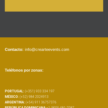
Contacto:
info@crearteevents.com
Teléfonos por zonas:
PORTUGAL:
(+351) 933 334 197
MÉXICO:
(+52) 984 2024913
ARGENTINA:
(+54) 911 36757376
REPÚBLICA DOMINICANA
+1 (809) 481-7087