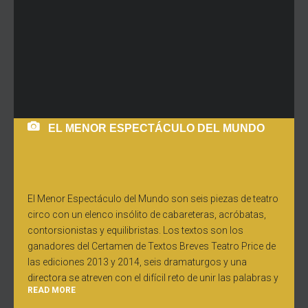
EL MENOR ESPECTÁCULO DEL MUNDO
El Menor Espectáculo del Mundo son seis piezas de teatro
circo con un elenco insólito de cabareteras, acróbatas,
contorsionistas y equilibristas. Los textos son los
ganadores del Certamen de Textos Breves Teatro Price de
las ediciones 2013 y 2014, seis dramaturgos y una
directora se atreven con el difícil reto de unir las palabras y
READ MORE