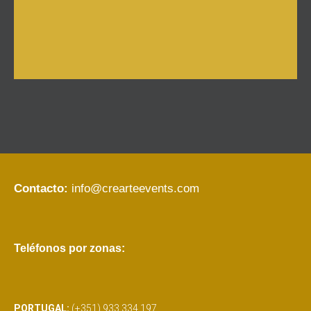
Contacto:
info@crearteevents.com
Teléfonos por zonas:
PORTUGAL:
(+351) 933 334 197