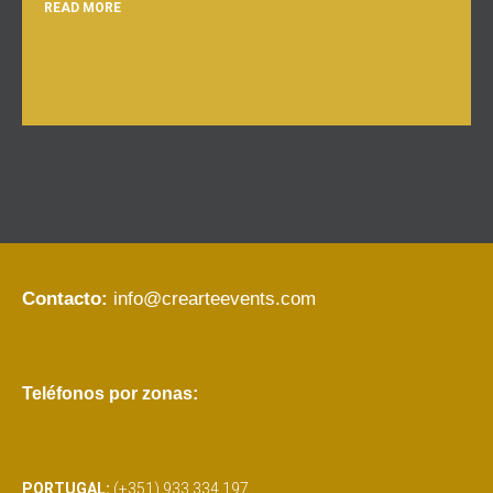
READ MORE
Contacto:
info@crearteevents.com
Teléfonos por zonas:
PORTUGAL:
(+351) 933 334 197