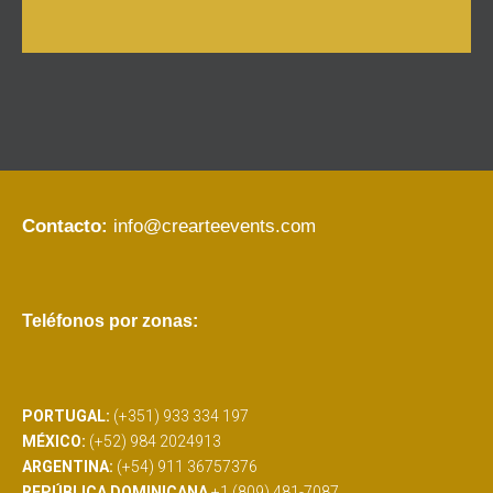
Contacto:
info@crearteevents.com
Teléfonos por zonas:
PORTUGAL:
(+351) 933 334 197
MÉXICO:
(+52) 984 2024913
ARGENTINA:
(+54) 911 36757376
REPÚBLICA DOMINICANA
+1 (809) 481-7087