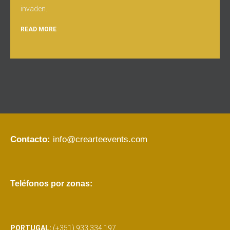
invaden.
READ MORE
Contacto:
info@crearteevents.com
Teléfonos por zonas:
PORTUGAL:
(+351) 933 334 197