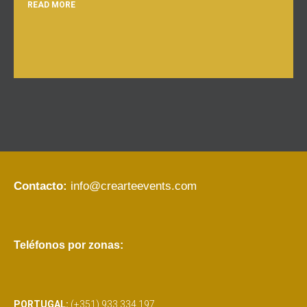
READ MORE
Contacto:
info@crearteevents.com
Teléfonos por zonas:
PORTUGAL:
(+351) 933 334 197