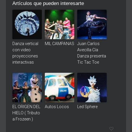
Artículos que pueden interesarte
Danza vertical
MIL CAMPANAS
Juan Carlos
con video
Avecilla Cía
proyecciones
Danza presenta
interactivas
Tic Tac Toe
EL ORIGEN DEL
Autos Locos
Led Sphere
HIELO ( Tributo
a Frozeen )