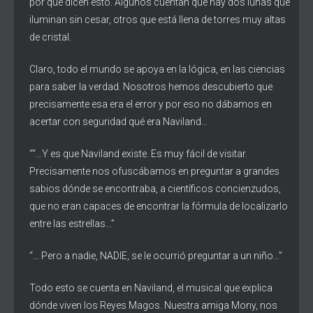
por qué dicen esto. Algunos cuentan que hay dos lunas que
iluminan sin cesar, otros que está llena de torres muy altas
de cristal.
Claro, todo el mundo se apoya en la lógica, en las ciencias
para saber la verdad. Nosotros hemos descubierto que
precisamente esa era el error y por eso no dábamos en
acertar con seguridad qué era Naviland…
““…Y es que Naviland existe. Es muy fácil de visitar.
Precisamente nos ofuscábamos en preguntar a grandes
sabios dónde se encontraba, a científicos concienzudos,
que no eran capaces de encontrar la fórmula de localizarlo
entre las estrellas…”
“… Pero a nadie, NADIE, se le ocurrió preguntar a un niño…”
Todo esto se cuenta en Naviland, el musical que explica
dónde viven los Reyes Magos. Nuestra amiga Mony, nos