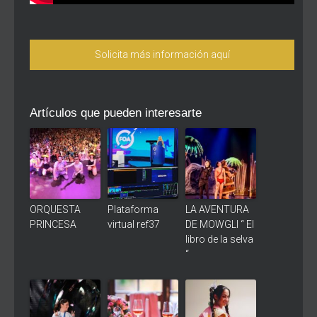
Solicita más información aquí
Artículos que pueden interesarte
ORQUESTA
Plataforma
LA AVENTURA
PRINCESA
virtual ref37
DE MOWGLI “ El
libro de la selva
“