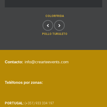
COLORFRIDA
POLLO TURULETO
Contacto:
info@crearteevents.com
Teléfonos por zonas:
PORTUGAL:
(+351) 933 334 197