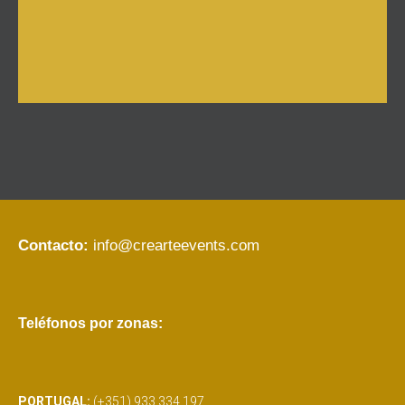
Contacto:
info@crearteevents.com
Teléfonos por zonas:
PORTUGAL:
(+351) 933 334 197