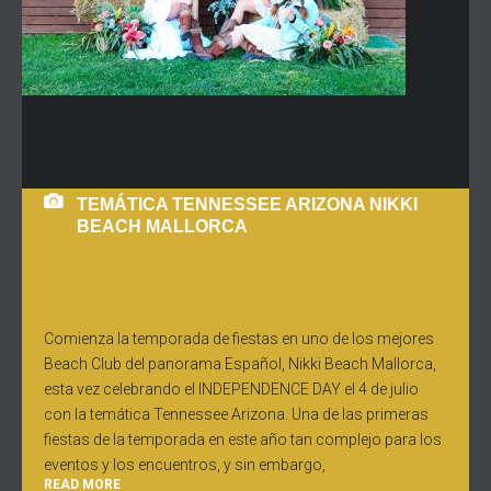
TEMÁTICA TENNESSEE ARIZONA NIKKI
BEACH MALLORCA
Comienza la temporada de fiestas en uno de los mejores
Beach Club del panorama Español, Nikki Beach Mallorca,
esta vez celebrando el INDEPENDENCE DAY el 4 de julio
con la temática Tennessee Arizona. Una de las primeras
fiestas de la temporada en este año tan complejo para los
eventos y los encuentros, y sin embargo,
READ MORE