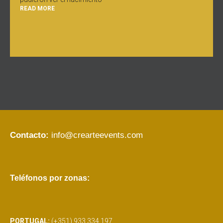
READ MORE
Contacto:
info@crearteevents.com
Teléfonos por zonas:
PORTUGAL:
(+351) 933 334 197