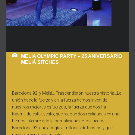
MELIA OLYMPIC PARTY – 25 ANIVERSARIO
MELIÁ SITCHES
Barcelona 92, y Meliá… Trascendieron nuestra historia…La
unión hace la fuerza y en la fuerza hemos invertido
nuestros mejores esfuerzos, la fuerza que nos ha
trasmitido este evento, que recoge dos realidades en una,
hemos interpretado la complicidad de los juegos
Barcelona 92, que acogía a millones de turistas y que
pudieron ver el nacimiento