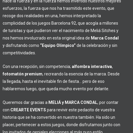
hace la fuerza y en la fuerza hemos invertido nuestros mejores
esfuerzos, la fuerza que nos ha trasmitido este evento, que
recoge dos realidades en una, hemos interpretado la
complicidad de los juegos Barcelona 92, que acogía a millones
de turistas y que pudieron ver el nacimiento de Meliá Sitches y
nos hemos involucrado en esta original idea de
Marca Condal
y disfrutando como
“E
quipo Olímpico”
de la celebración y sin
competitividades.
Con una recepción, sin competencia;
alfombra interactiva
,
fotomatón premium
, recreando la esencia de la marca. Desde
la llegada, hasta el inevitable fin de fiesta… pero de eso
hablaremos luego, que queda mucho evento por delante.
Queremos dar gracias a
MELIÁ y MARCA CONDAL
, por contar
con
CREARTE EVENTS
para revivir este pedacito de vuestra
historia que se ha convertido en nuestra también. Ha sido un
placer, pertenecer a estos juegos, donde disfrutamos junto con
los invitados de geniales elecciones al más puro estilo