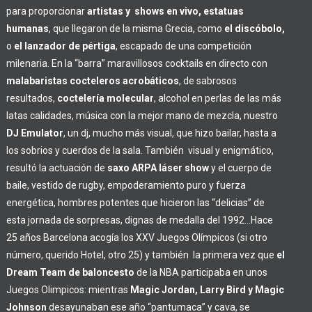
para proporcionar
artistas y shows en vivo, estatuas
humanas
, que llegaron de la misma Grecia, como
el discóbolo,
o
el lanzador de pértiga
, escapado de una competición
milenaria. En la “barra” maravillosos cocktails en directo con
malabaristas cocteleros acrobáticos
, de sabrosos
resultados,
coctelería molecular
, alcohol en perlas de las más
latas calidades, música con la mejor mano de mezcla, nuestro
DJ Emulator
, un dj, mucho más visual, que hizo bailar, hasta a
los sobrios y cuerdos de la sala. También visual y enigmático,
resultó la actuación de
saxo ARPA láser show
y el cuerpo de
baile, vestido de rugby, empoderamiento puro y fuerza
energética, hombres potentes que hicieron las “delicias” de
esta jornada de sorpresas, dignas de medalla del
1992…Hace
25 años Barcelona acogía los XXV Juegos Olímpicos (si otro
número, querido Hotel, otro 25) y también la primera vez que
el
Dream Team de baloncesto
de la NBA participaba en unos
Juegos Olimpicos: mientras
Magic Jordan, Larry Bird y Magic
Johnson
desayunaban ese año “pantumaca” y cava, se