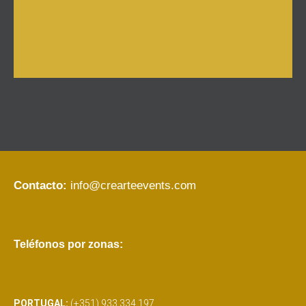
Contacto:
info@crearteevents.com
Teléfonos por zonas:
PORTUGAL:
(+351) 933 334 197