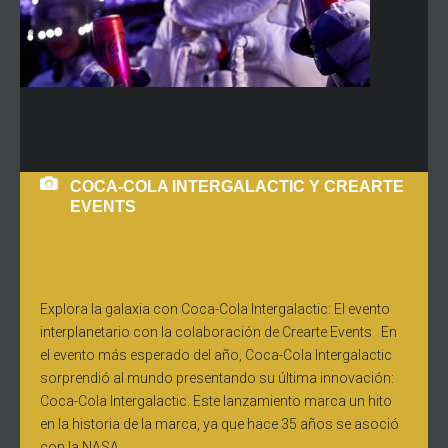
COCA-COLA INTERGALACTIC Y CREARTE
EVENTS
Explora la galaxia con Coca-Cola Intergalactic: El evento
interplanetario con la colaboración de Crearte Events En
el evento más esperado del año, Coca-Cola Intergalactic
sorprendió al mundo presentando su última innovación:
Coca-Cola Intergalactic. Este lanzamiento marca un hito
en la historia de la marca, ya que hace 35 años se asoció
con la NASA