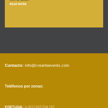
READ MORE
Contacto:
info@crearteevents.com
Teléfonos por zonas:
PORTUGAL:
(+351) 933 334 197