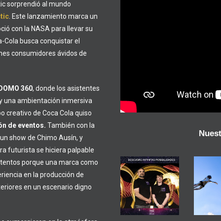
tic sorprendió al mundo
tic
. Este lanzamiento marca un
oció con la NASA para llevar su
a-Cola busca conquistar el
venes consumidores ávidos de
DOMO 360
, donde los asistentes
 y una ambientación inmersiva
ipo creativo de Coca Cola quiso
ón de eventos.
También con la
Nuest
, un show de Chimo Ausín, y
a futurista se hiciera palpable
ntentos porque una marca como
Acro
riencia en la producción de
Photocall
en pé
teriores en un escenario digno
Lightpainting
Sway