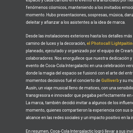
espacio y cada cambio en el evento era anunciado por neb
fenómenos cósmicos, manteniendo a los invitados emoc
momento. Hubo presentaciones, sospresas, música, danz
deleitar y afianzar a los asistentes a la idea de marca.
Desde las instalaciones exteriores hasta los detalles m
camino de luces y la decoración,
el Photocall Lightpaiti
planeado, ejecutado y organizado por el equipo de Creart
colaboradores. Nos enorgullece que nuestra dedicación y 
evento de Coca-Cola Intergalactic en una celebración 
donde la magia del espacio se fusionó con el arte del ent
momentos decisivos fué el concierto de
Gulliverb
y su m
Ausín, un viaje musical lleno de matices, con una sensibi
transgresora e innovador que pegaba perfectamente en e
La marca, también decidió invitar a algunos de los influ
momento, quienes compartieron la experiencia con sus s
alcance en las redes sociales y un impacto positivo en la
En resumen, Coca-Cola Intergalactic logró llevar a sus inv