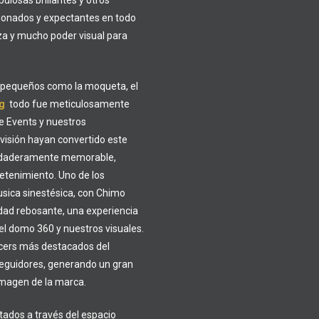
ulosas brillantes y otros
ionados y expectantes en todo
a y mucho poder visual para
ás pequeños como la moqueta, el
ng
todo fue meticulosamente
e Events y nuestros
visión hayan convertido este
verdaderamente memorable,
retenimiento. Uno de los
usica sinestésica, con Chimo
lidad rebosante, una experiencia
l domo 360 y nuestros visuales.
encers más destacados del
eguidores, generando un gran
 imagen de la marca.
itados a través del espacio