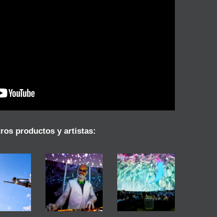
ros productos y artistas:
bátas
MAPPING
Dj
rtigas o
EN
Intergaláctico
 Pole
CÚPULAS