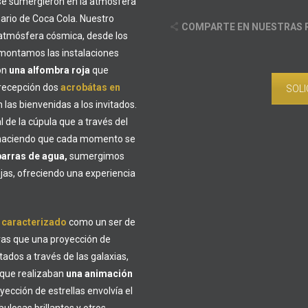
 se sumergieron en la atmósfera
nario de Coca Cola. Nuestro
COMPARTE EN NUESTRAS 
 atmósfera cósmica, desde los
 montamos las instalaciones
on
una alfombra roja
que
a recepción dos
acrobátas
en
SOLI
las bienvenidas a los invitados.
 de la cúpula que a través del
o haciendo que cada momento se
barras de agua,
sumergimos
ujas, ofreciendo una experiencia
 caracterizado
como un ser de
tras que una proyección de
itados a través de las galaxias,
 que realizaban
una animación
yección de estrellas envolvía el