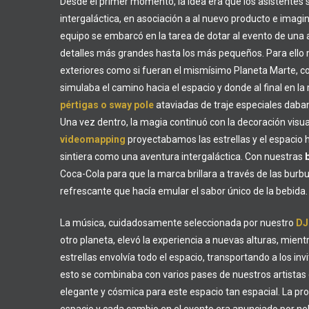
Desde el primer momento, la idea era que los asistentes
intergaláctica, en asociación a al nuevo producto e imagi
equipo se embarcó en la tarea de dotar al evento de una
detalles más grandes hasta los más pequeños. Para ello
exteriores como si fueran el mismísimo Planeta Marte, c
simulaba el camino hacia el espacio y donde al final en l
pértigas o sway pole
ataviadas de traje especiales daban 
Una vez dentro, la magia continuó con la decoración visual
videomapping
proyectabamos las estrellas y el espaci
sintiera como una aventura intergaláctica. Con nuestras
Coca-Cola para que la marca brillara a través de las burb
refrescante que hacía emular el sabor único de la bebida.
La música, cuidadosamente seleccionada por nuestro
DJ
otro planeta, elevó la experiencia a nuevas alturas, mien
estrellas envolvía todo el espacio, transportando a los inv
esto se combinaba con varios pases de nuestros artistas
elegante y cósmica para este espacio tan espacial. La pro