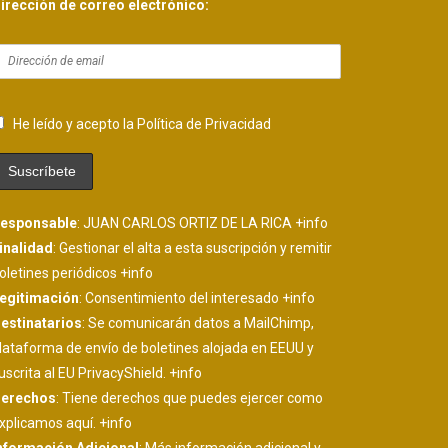
irección de correo electrónico:
He leído y acepto la Política de Privacidad
esponsable
: JUAN CARLOS ORTIZ DE LA RICA
+info
inalidad
: Gestionar el alta a esta suscripción y remitir
oletines periódicos
+info
egitimación
: Consentimiento del interesado
+info
estinatarios
: Se comunicarán datos a MailChimp,
lataforma de envío de boletines alojada en EEUU y
uscrita al EU PrivacyShield.
+info
erechos
: Tiene derechos que puedes ejercer como
xplicamos aquí.
+info