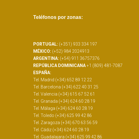
Teléfonos por zonas:
PORTUGAL:
(+351) 933 334 197
MÉXICO:
(+52) 984 2024913
ARGENTINA:
(+54) 911 36757376
REPÚBLICA DOMINICANA
+1 (809) 481-7087
ESPAÑA:
Tel. Madrid (+34) 652 89 12 22
Tel. Barcelona (+34) 622 40 31 25
Tel. Valencia (+34) 615 67 52 61
Tel. Granada (+34) 624 60 28 19
Tel. Málaga (+34) 624 60 28 19
Tel. Toledo (+34) 625 99 42 86
Tel. Zaragoza (+34) 670 63 56 59
Tel. Cádiz (+34) 624 60 28 19
Tel. Guadalajara (+34) 625 99 42 86