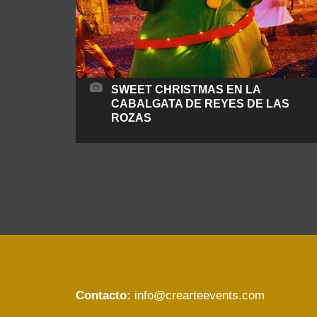
SWEET CHRISTMAS EN LA
CABALGATA DE REYES DE LAS
ROZAS
Sweet Christmas...El lado la dulce de la navidad
en las rozas … La bola con led decorativa, el árbol
en patines, las “candy cane” y nuestras estiradas
piruetas navideñas de dos sabores, tuvieron un
sin fin de fotografías porque al cobrar vida su
dulzura, junto con el resto de los dulces, el
público asistente moría
Contacto:
info@crearteevents.com
READ MORE