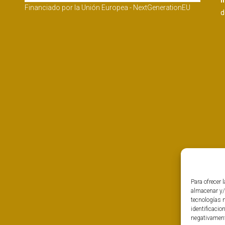
I
Financiado por la Unión Europea - NextGenerationEU
d
Para ofrecer 
almacenar y/
tecnologías 
identificacio
negativamente