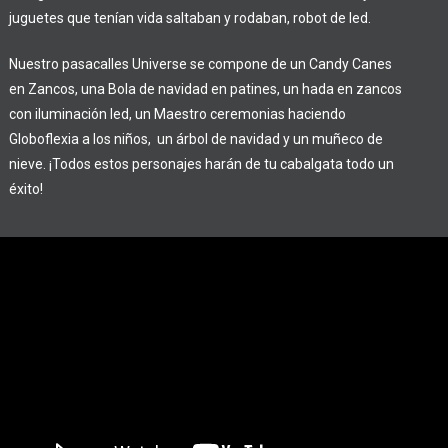
juguetes que tenían vida saltaban y rodaban, robot de led.
Nuestro pasacalles Universe se compone de un Candy Canes
en Zancos, una Bola de navidad en patines, un hada en zancos
con iluminación led, un Maestro ceremonias haciendo
Globoflexia a los niños, un árbol de navidad y un muñeco de
nieve. ¡Todos estos personajes harán de tu cabalgata todo un
éxito!