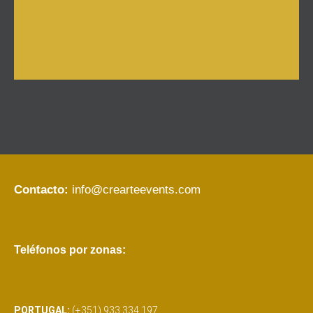
Contacto:
info@crearteevents.com
Teléfonos por zonas:
PORTUGAL:
(+351) 933 334 197