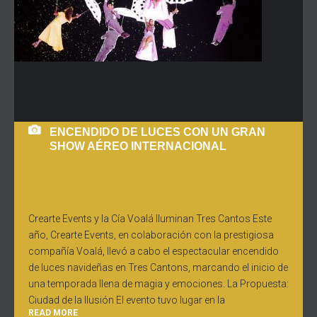
ENCENDIDO DE LUCES CON UN GRAN
SHOW AÉREO INTERNACIONAL
Crearte Events y la Cía Voalá Iluminan Tres Cantos Este
año, Crearte Events, en colaboración con la prestigiosa
compañía Voalá, llevó a cabo el espectacular encendido
de luces navideñas en Tres Cantons, marcando el inicio de
una temporada llena de magia y emociones. La Propuesta:
Ciudad de la Ilusión El evento tuvo lugar en la
READ MORE