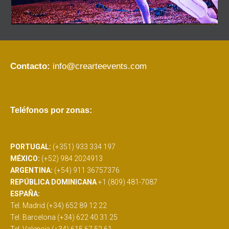
Contacto:
info@crearteevents.com
Teléfonos por zonas:
PORTUGAL:
(+351) 933 334 197
MÉXICO:
(+52) 984 2024913
ARGENTINA:
(+54) 911 36757376
REPÚBLICA DOMINICANA
+1 (809) 481-7087
ESPAÑA:
Tel. Madrid (+34) 652 89 12 22
Tel. Barcelona (+34) 622 40 31 25
Tel. Valencia (+34) 615 67 52 61