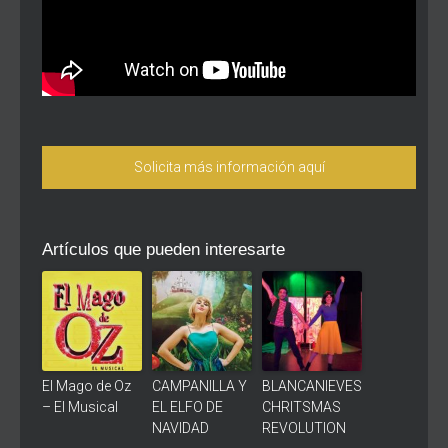
Solicita más información aquí
Artículos que pueden interesarte
El Mago de Oz
CAMPANILLA Y
BLANCANIEVES
– El Musical
EL ELFO DE
CHRITSMAS
NAVIDAD
REVOLUTION