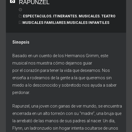
RAPUNZEL
ESPECTACULOS
,
ITINERANTES
,
MUSICALES
,
TEATRO
MUSICALES FAMILIARES
,
MUSICALES INFANTILES
Sinopsis
Basado en un cuento de los Hermanos Grimm, este
musical nos muestra cómo dejarnos guiar
por el corazón para tener la vida que deseamos. Nos
enseña a rodearnos de la gente a la que queremos sin
miedo a lo desconocido y sobretodo nos ayuda a saber
perdonar.
Rapunzel, una joven con ganas de ver mundo, se encuentra
encerrada en un alto torreón con su “madre”, una bruja que
la arrebató de las manos de sus padres al nacer. Un día,
Flynn, un ladronzuelo sin hogar intenta ocultarse de unos