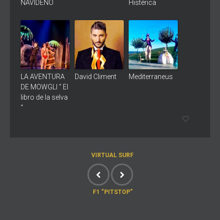
NAVIDEÑO
Histérica
LA AVENTURA
David Climent
Mediterraneus
DE MOWGLI “ El
libro de la selva
“
VIRTUAL SURF
F1 “PITSTOP”