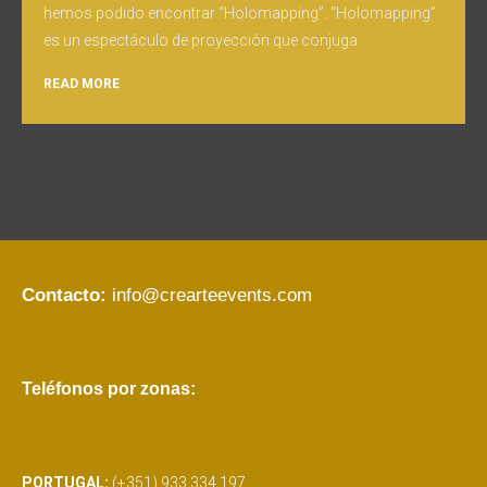
hemos podido encontrar “Holomapping”. “Holomapping”
es un espectáculo de proyección que conjuga
READ MORE
Contacto:
info@crearteevents.com
Teléfonos por zonas:
PORTUGAL:
(+351) 933 334 197