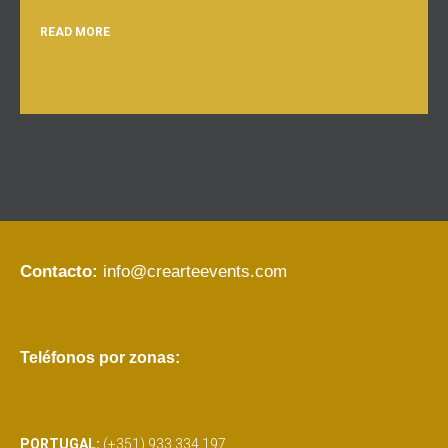
READ MORE
Contacto:
info@crearteevents.com
Teléfonos por zonas:
PORTUGAL:
(+351) 933 334 197