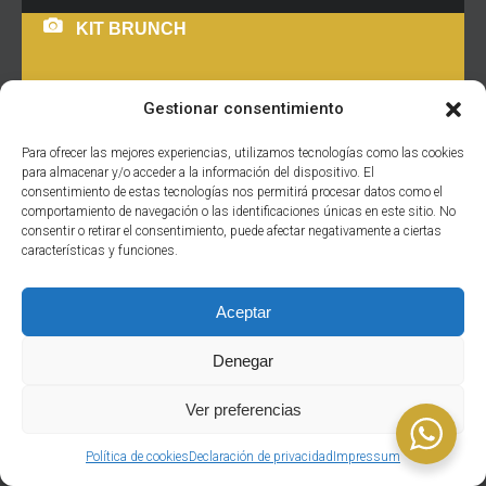
KIT BRUNCH
Gestionar consentimiento
Kits de cocktails a domicilio, perfectos para acompañar
Para ofrecer las mejores experiencias, utilizamos tecnologías como las cookies
tu evento virtual o el evento que necesites. Consiste en:
para almacenar y/o acceder a la información del dispositivo. El
consentimiento de estas tecnologías nos permitirá procesar datos como el
Diferentes tipos de café y té para que te lo montes como
comportamiento de navegación o las identificaciones únicas en este sitio. No
más te guste, también cacao y una taza. Ice tea, zumo de
consentir o retirar el consentimiento, puede afectar negativamente a ciertas
naranja, cava. Puedes hacerte un cocktail mimosa con el
características y funciones.
cava y el
Aceptar
READ MORE
Denegar
Ver preferencias
Política de cookies
Declaración de privacidad
Impressum