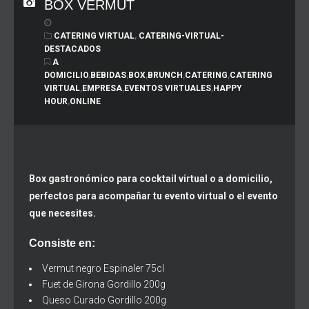
BOX VERMUT
CATERING VIRTUAL
,
CATERING-VIRTUAL-
DESTACADOS
A
DOMICILIO
,
BEBIDAS
,
BOX
,
BRUNCH
,
CATERING
,
CATERING
VIRTUAL
,
EMPRESA
,
EVENTOS VIRTUALES
,
HAPPY
HOUR
,
ONLINE
Box gastronómico para cocktail virtual o a domicilio,
perfectos para acompañar tu evento virtual o el evento
que necesites.
Consiste en:
Vermut negro Espinaler 75cl
Fuet de Girona Gordillo 200g
Queso Curado Gordillo 200g