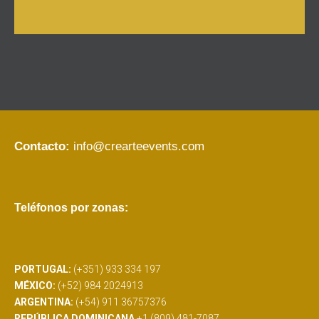
Contacto:
info@crearteevents.com
Teléfonos por zonas:
PORTUGAL:
(+351) 933 334 197
MÉXICO:
(+52) 984 2024913
ARGENTINA:
(+54) 911 36757376
REPÚBLICA DOMINICANA
+1 (809) 481-7087