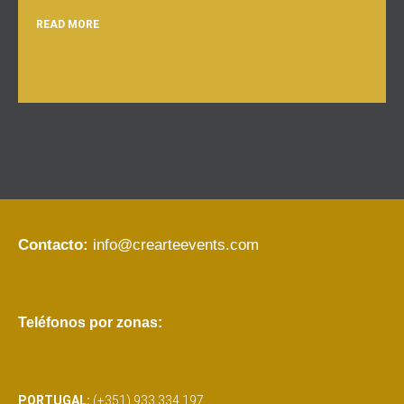
READ MORE
Contacto:
info@crearteevents.com
Teléfonos por zonas:
PORTUGAL:
(+351) 933 334 197