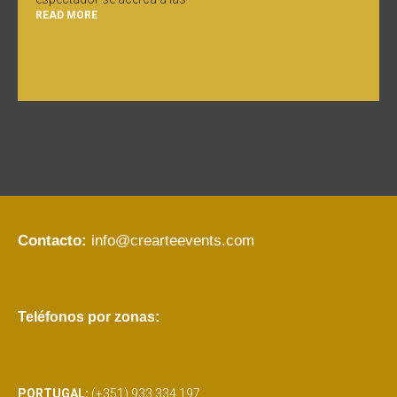
READ MORE
Contacto:
info@crearteevents.com
Teléfonos por zonas:
PORTUGAL:
(+351) 933 334 197