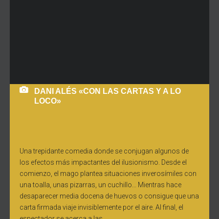
DANI ALÉS «CON LAS CARTAS Y A LO
LOCO»
Una trepidante comedia donde se conjugan algunos de
los efectos más impactantes del ilusionismo. Desde el
comienzo, el mago plantea situaciones inverosímiles con
una toalla, unas pizarras, un cuchillo... Mientras hace
desaparecer media docena de huevos o consigue que una
carta firmada viaje invisiblemente por el aire. Al final, el
espectador se acerca a las