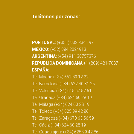
Teléfonos por zonas:
PORTUGAL:
(+351) 933 334 197
MÉXICO:
(+52) 984 2024913
ARGENTINA:
(+54) 911 36757376
REPÚBLICA DOMINICANA
+1 (809) 481-7087
ESPAÑA:
Tel. Madrid (+34) 652 89 12 22
Tel. Barcelona (+34) 622 40 31 25
Tel. Valencia (+34) 615 67 52 61
Tel. Granada (+34) 624 60 28 19
Tel. Málaga (+34) 624 60 28 19
Tel. Toledo (+34) 625 99 42 86
Tel. Zaragoza (+34) 670 63 56 59
Tel. Cádiz (+34) 624 60 28 19
Tel. Guadalajara (+34) 625 99 42 86