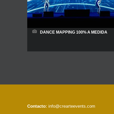
DANCE MAPPING 100% A MEDIDA
Le proponemos la realización de un show de
mapping 100% a medida creando el guion y los
visuales acordes a la historia que deseen que se
cuente. Nuestros bailarines danzarán junto a las
imágenes creando un espectáculo visual
vanguardista y lleno de sorpresas. Tú podrás
elegir como será la obra. INFORMACIÓN
TÉCNICA: DURACIÓN: 3 minutos ARTISTAS:
READ MORE
Contacto:
info@crearteevents.com