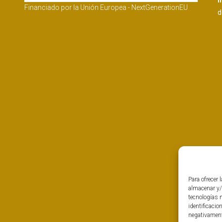
I
Financiado por la Unión Europea - NextGenerationEU
d
Para ofrecer 
almacenar y/
tecnologías 
identificacio
negativamente