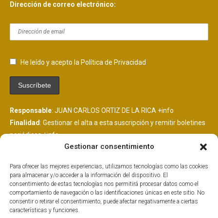
Dirección de correo electrónico:
He leído y acepto la Política de Privacidad
Responsable
: JUAN CARLOS ORTIZ DE LA RICA
+info
Finalidad
: Gestionar el alta a esta suscripción y remitir boletines
periódicos
+info
Gestionar consentimiento
Legitimación
: Consentimiento del interesado
+info
Destinatarios
: Se comunicarán datos a MailChimp, plataforma
Para ofrecer las mejores experiencias, utilizamos tecnologías como las cookies
de envío de boletines alojada en EEUU y suscrita al EU
para almacenar y/o acceder a la información del dispositivo. El
PrivacyShield.
+info
consentimiento de estas tecnologías nos permitirá procesar datos como el
comportamiento de navegación o las identificaciones únicas en este sitio. No
Derechos
: Tiene derechos que puedes ejercer como explicamos
consentir o retirar el consentimiento, puede afectar negativamente a ciertas
aquí.
+info
características y funciones.