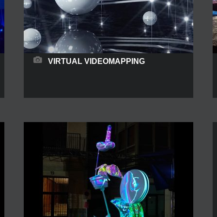
VIRTUAL VIDEOMAPPING
Una performance interactiva donde un sensor
recoge los movimientos del público o bailarines
para transformarlos en pura magia visual. Estos
show se crean digitalmente y grabados en un
entorno 3d los bailarines interactúan con las
imágenes creando un vídeo único que puede ser
transmitido de manera virtual.