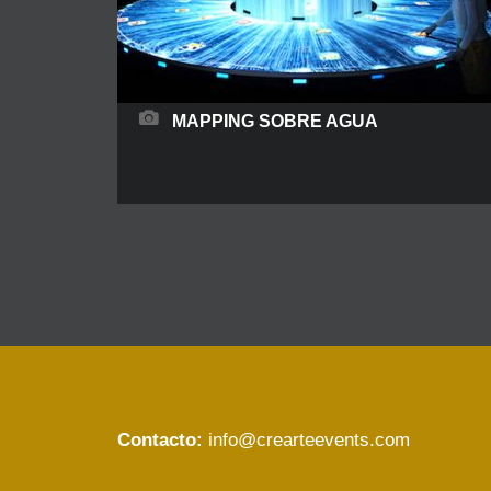
READ MORE
MAPPING SOBRE AGUA
El videomapping sobre agua o sufercies líquidas
es una original y espectacular herramienta que
combina las proyecciones de video, imágenes,
gráficos, las luces y los láseres. El sistema está
compuesto por bombas especiales y permite la
proyección de imágenes en una pantalla
compuesta por agua finamente atomizada. Su
uso está destinado principalmente al exterior en
Contacto:
info@crearteevents.com
READ MORE