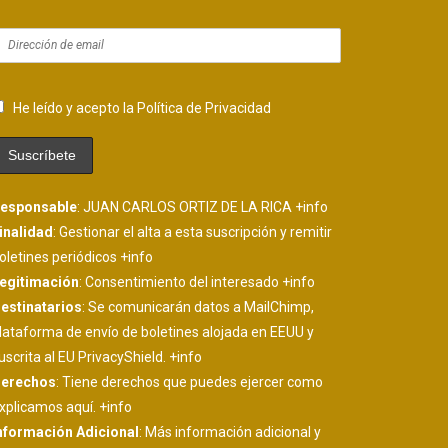
He leído y acepto la Política de Privacidad
esponsable
: JUAN CARLOS ORTIZ DE LA RICA
+info
inalidad
: Gestionar el alta a esta suscripción y remitir
oletines periódicos
+info
egitimación
: Consentimiento del interesado
+info
estinatarios
: Se comunicarán datos a MailChimp,
lataforma de envío de boletines alojada en EEUU y
uscrita al EU PrivacyShield.
+info
erechos
: Tiene derechos que puedes ejercer como
xplicamos aquí.
+info
nformación Adicional
: Más información adicional y