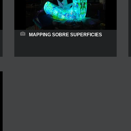
MAPPING SOBRE SUPERFICIES
El video mapping sobre superficies es el vehículo
ideal para mensajes de todo tipo y destacar de
manera espectácular un producto. Por eso te
traemos diferentes opciones posibles de
mapping sobre todo tipo de superficies. La
industria actual de eventos ha progresado
enormemente en los últimos años, gracias en
gran parte al avance del mapeo
READ MORE