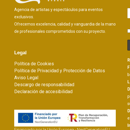
Agencia de artistas y espectáculos para eventos
exclusivos.
Ofrecemos excelencia, calidad y vanguardia de la mano
de profesionales comprometidos con su proyecto.
Legal
R
Política de Cookies
F
Política de Privacidad y Protección de Datos
b
Aviso Legal
L
Descargo de responsabilidad
D
Declaración de accesibilidad
p
s
D
e
I
Financiado por la Unión Europea - NextGenerationEU