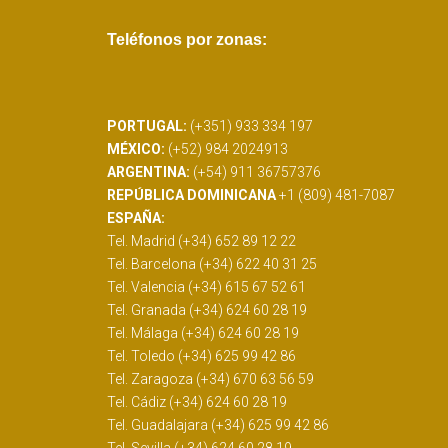
Teléfonos por zonas:
PORTUGAL:
(+351) 933 334 197
MÉXICO:
(+52) 984 2024913
ARGENTINA:
(+54) 911 36757376
REPÚBLICA DOMINICANA
+1 (809) 481-7087
ESPAÑA:
Tel. Madrid (+34) 652 89 12 22
Tel. Barcelona (+34) 622 40 31 25
Tel. Valencia (+34) 615 67 52 61
Tel. Granada (+34) 624 60 28 19
Tel. Málaga (+34) 624 60 28 19
Tel. Toledo (+34) 625 99 42 86
Tel. Zaragoza (+34) 670 63 56 59
Tel. Cádiz (+34) 624 60 28 19
Tel. Guadalajara (+34) 625 99 42 86