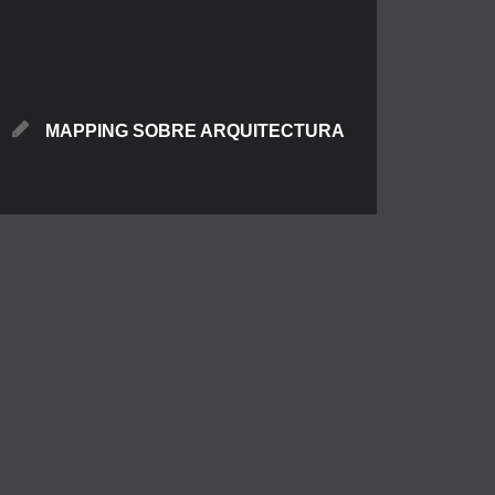
MAPPING SOBRE ARQUITECTURA
Te traemos el mejor Mapping sobre arquitectura,
elementos arquitectónicos u otras superficies, la
luz el videomapping y aveces el sonido son
recursos que te servirán para dar una nueva
identidad a los espacios, crear historias o lanzar
mensajes a tu audiencia. Gracias al viomapping
sobre arquitectura, elementos arquitectónicos u
otras superficies, la iluminación arquitectónica
tiene