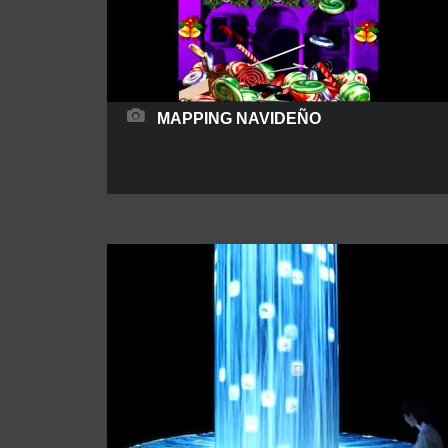
MAPPING NAVIDEÑO
Te traemos el mejor Mapping navideño, este
podrá realizarse sobre arquitectura, elementos
arquitectónicos u otras superficies con una
temática navideña que llene del mejor espíritu
navideño a todos los espectadores. La ciudad se
ilumina durante las vacaciones de Navidad pero
cada vez se buscan soluciones diferentes a la
típica decoración tradicional, por eso el
videomaping