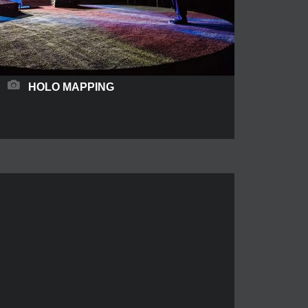
HOLO MAPPING
Una proyección de holograma es una
proyección 3D que se ve libre en el espacio. Esta
proyección espacial crea imágenes holográficas
virtuales que son visibles para todos sin el uso
de gafas 3D. El efecto es asombroso: un objeto
proyectado que parece absolutamente real, con
una profundidad intrigante y «al alcance». Algo
muy parecido a
READ MORE