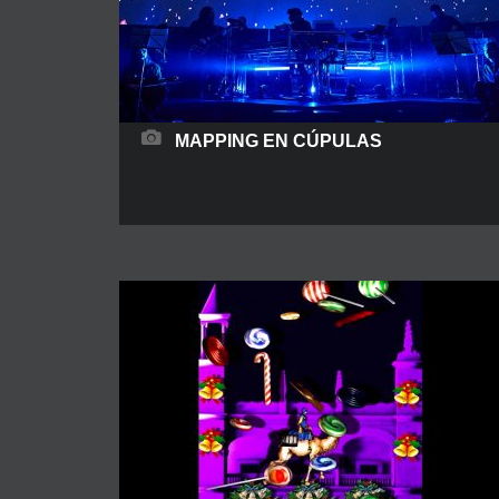
MAPPING EN CÚPULAS
El mapping en cúpulas se trata de proyecciónes
de video hechos para cúpulas, estas se
convierten en proyecciones inmersivas donde el
espectador se ve rodeado por la proyección de
vídeo en un ángulo semiesférico, lo que provoca
una sensación de estar en ese lugar proyectado.
Las cúpulas, ya sean horizontal o inclinadas, se
llenan de
READ MORE