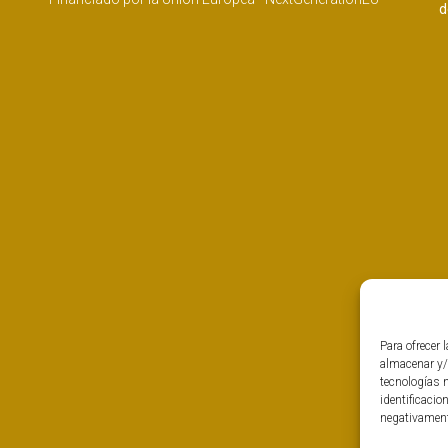
d
Para ofrecer 
almacenar y/
tecnologías 
identificacio
negativamente