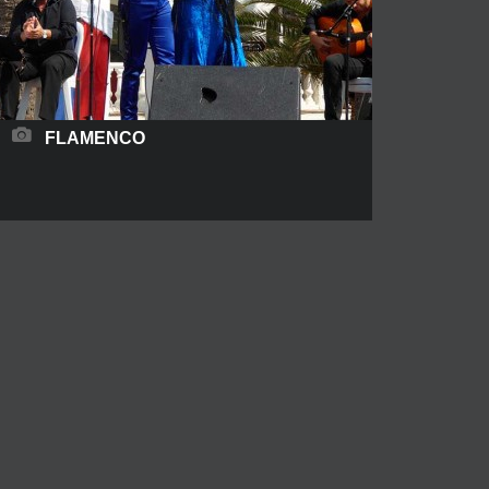
FLAMENCO
El Flamenco, un arte convertido en Patrimonio
Cultural Inmaterial de la Humanidad El flamenco
es el baile más representativo de la cultura
española, considerado como un arte, se ha
llegado a expandir a lo largo de las últimas
décadas por todo el planeta. Los primeros bailes
flamencos datan del siglo XVIII y su origen se
READ MORE