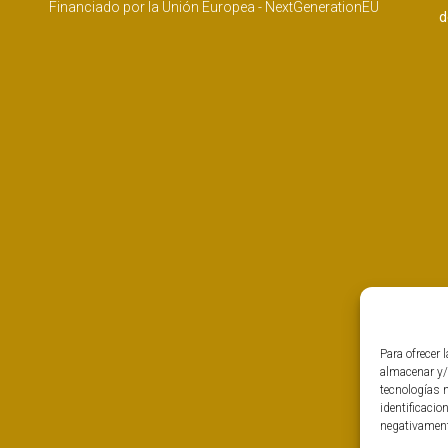
Financiado por la Unión Europea - NextGenerationEU
d
Para ofrecer 
almacenar y/
tecnologías 
identificacio
negativamente