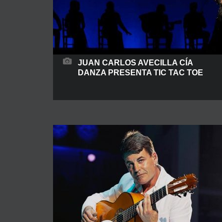
JUAN CARLOS AVECILLA CÍA
DANZA PRESENTA TIC TAC TOE
Tic Tac Toe es un espectáculo que nos lleva a
ese lugar donde la existencia del juego era
nuestra mayor satisfacción. Con tan solo un
lápiz y un papel jugábamos para lograr nuestras
tres casillas. Se reflejará el juego, la ambición, la
estrategia, intentando sacar nuestras mejores
armas a base de palos flamencos, y así,
READ MORE