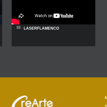
LASERFLAMENCO
El show láser y el baile español se unen para
crear “Lasermenco”. Una combinación de
música española, baile y una Iluminación
espectacular. Una historia que nos lleva al
embrujo del bailaor hacia la bailaora,
transformándola en una Lasermenca. Una
exquisita coreografía flamenca al son de los
destellos coloridos del láser.
N
D