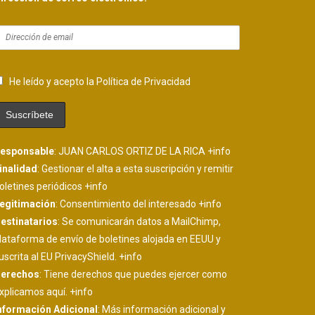
He leído y acepto la Política de Privacidad
esponsable
: JUAN CARLOS ORTIZ DE LA RICA
+info
inalidad
: Gestionar el alta a esta suscripción y remitir
oletines periódicos
+info
egitimación
: Consentimiento del interesado
+info
estinatarios
: Se comunicarán datos a MailChimp,
lataforma de envío de boletines alojada en EEUU y
uscrita al EU PrivacyShield.
+info
erechos
: Tiene derechos que puedes ejercer como
xplicamos aquí.
+info
nformación Adicional
: Más información adicional y