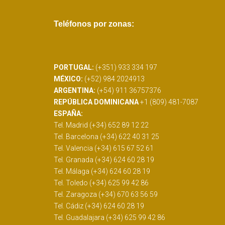
Teléfonos por zonas:
PORTUGAL:
(+351) 933 334 197
MÉXICO:
(+52) 984 2024913
ARGENTINA:
(+54) 911 36757376
REPÚBLICA DOMINICANA
+1 (809) 481-7087
ESPAÑA:
Tel. Madrid (+34) 652 89 12 22
Tel. Barcelona (+34) 622 40 31 25
Tel. Valencia (+34) 615 67 52 61
Tel. Granada (+34) 624 60 28 19
Tel. Málaga (+34) 624 60 28 19
Tel. Toledo (+34) 625 99 42 86
Tel. Zaragoza (+34) 670 63 56 59
Tel. Cádiz (+34) 624 60 28 19
Tel. Guadalajara (+34) 625 99 42 86