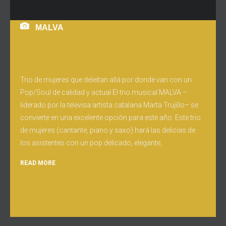
MALVA
Trio de mujeres que deleitan allá por donde van con un
Pop/Soul de calidad y actual El trio musical MALVA –
liderado por la televisa artista catalana Marta Trujillo– se
convierte en una excelente opción para este año. Este trio
de mujeres (cantante, piano y saxo) hará las delicias de
los asistentes con un pop delicado, elegante,
READ MORE