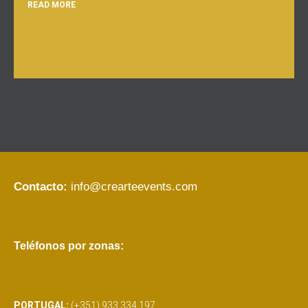
READ MORE
Contacto:
info@crearteevents.com
Teléfonos por zonas:
PORTUGAL:
(+351) 933 334 197