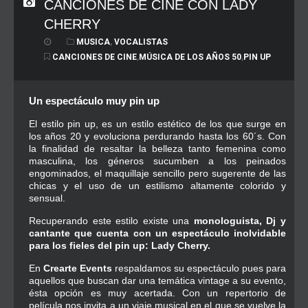
CANCIONES DE CINE CON LADY
CHERRY
MUSICA
,
VOCALISTAS
CANCIONES DE CINE
,
MÚSICA DE LOS AÑOS 50
,
PIN UP
Un espectáculo muy pin up
El estilo pin up, es un estilo estético de los que surge en
los años 20 y evoluciona perdurando hasta los 60´s. Con
la finalidad de resaltar la belleza tanto femenina como
masculina, los géneros sucumben a los peinados
engominados, el maquillaje sencillo pero sugerente de las
chicas y el uso de un estilismo altamente colorido y
sensual.
Recuperando este estilo existe una
monologuista, Dj y
cantante que cuenta con un espectáculo inolvidable
para los fieles del pin up: Lady Cherry.
En
Crearte Events
respaldamos su espectáculo pues para
aquellos que buscan dar una temática vintage a su evento,
ésta opción es muy acertada. Con un repertorio de
película nos invita a un viaje musical en el que se vuelve la