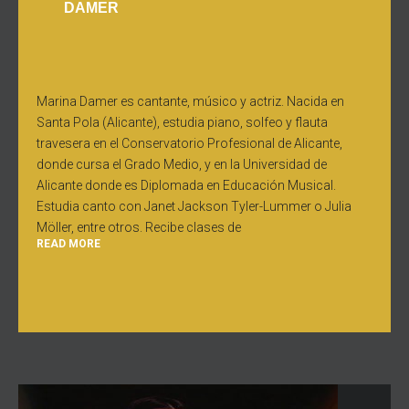
DAMER
Marina Damer es cantante, músico y actriz. Nacida en
Santa Pola (Alicante), estudia piano, solfeo y flauta
travesera en el Conservatorio Profesional de Alicante,
donde cursa el Grado Medio, y en la Universidad de
Alicante donde es Diplomada en Educación Musical.
Estudia canto con Janet Jackson Tyler-Lummer o Julia
Möller, entre otros. Recibe clases de
READ MORE