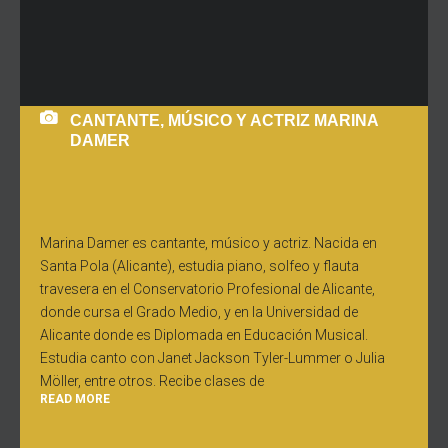
CANTANTE, MÚSICO Y ACTRIZ MARINA
DAMER
Marina Damer es cantante, músico y actriz. Nacida en
Santa Pola (Alicante), estudia piano, solfeo y flauta
travesera en el Conservatorio Profesional de Alicante,
donde cursa el Grado Medio, y en la Universidad de
Alicante donde es Diplomada en Educación Musical.
Estudia canto con Janet Jackson Tyler-Lummer o Julia
Möller, entre otros. Recibe clases de
READ MORE