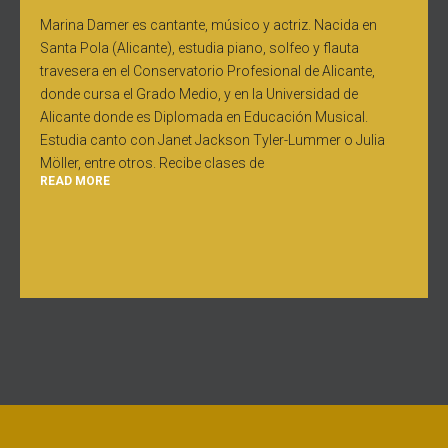
Marina Damer es cantante, músico y actriz. Nacida en
Santa Pola (Alicante), estudia piano, solfeo y flauta
travesera en el Conservatorio Profesional de Alicante,
donde cursa el Grado Medio, y en la Universidad de
Alicante donde es Diplomada en Educación Musical.
Estudia canto con Janet Jackson Tyler-Lummer o Julia
Möller, entre otros. Recibe clases de
READ MORE