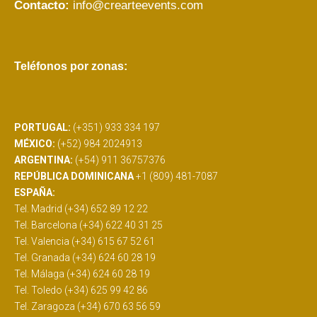
Contacto:
info@crearteevents.com
Teléfonos por zonas:
PORTUGAL:
(+351) 933 334 197
MÉXICO:
(+52) 984 2024913
ARGENTINA:
(+54) 911 36757376
REPÚBLICA DOMINICANA
+1 (809) 481-7087
ESPAÑA:
Tel. Madrid (+34) 652 89 12 22
Tel. Barcelona (+34) 622 40 31 25
Tel. Valencia (+34) 615 67 52 61
Tel. Granada (+34) 624 60 28 19
Tel. Málaga (+34) 624 60 28 19
Tel. Toledo (+34) 625 99 42 86
Tel. Zaragoza (+34) 670 63 56 59