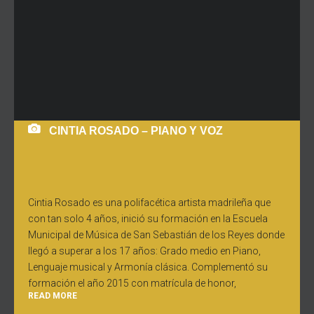
CINTIA ROSADO – PIANO Y VOZ
Cintia Rosado es una polifacética artista madrileña que
con tan solo 4 años, inició su formación en la Escuela
Municipal de Música de San Sebastián de los Reyes donde
llegó a superar a los 17 años: Grado medio en Piano,
Lenguaje musical y Armonía clásica. Complementó su
formación el año 2015 con matrícula de honor,
READ MORE