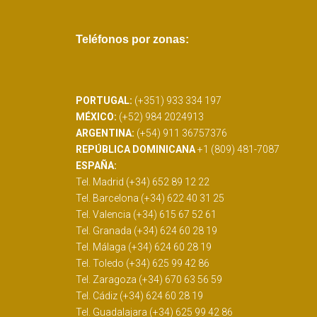
Teléfonos por zonas:
PORTUGAL:
(+351) 933 334 197
MÉXICO:
(+52) 984 2024913
ARGENTINA:
(+54) 911 36757376
REPÚBLICA DOMINICANA
+1 (809) 481-7087
ESPAÑA:
Tel. Madrid (+34) 652 89 12 22
Tel. Barcelona (+34) 622 40 31 25
Tel. Valencia (+34) 615 67 52 61
Tel. Granada (+34) 624 60 28 19
Tel. Málaga (+34) 624 60 28 19
Tel. Toledo (+34) 625 99 42 86
Tel. Zaragoza (+34) 670 63 56 59
Tel. Cádiz (+34) 624 60 28 19
Tel. Guadalajara (+34) 625 99 42 86