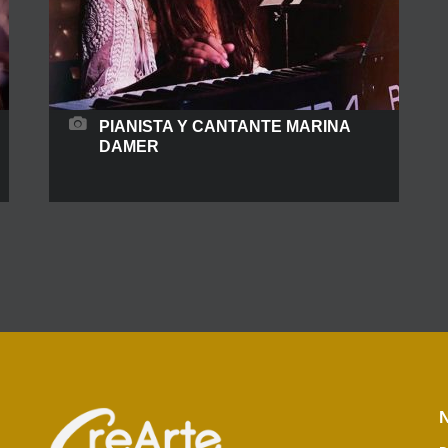
PIANISTA Y CANTANTE MARINA
DAMER
Marina Damer es cantante, músico y actriz.
Nacida en Santa Pola (Alicante), estudia piano,
solfeo y flauta travesera en el Conservatorio
Profesional de Alicante, donde cursa el Grado
Medio, y en la Universidad de Alicante donde es
Diplomada en Educación Musical. Estudia canto
con Janet Jackson Tyler-Lummer o Julia Möller,
entre otros. Recibe clases de
N
READ MORE