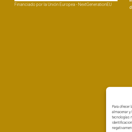
I
Financiado por la Unión Europea - NextGenerationEU
d
Para ofrecer 
almacenar y/
tecnologías 
identificacio
negativamente