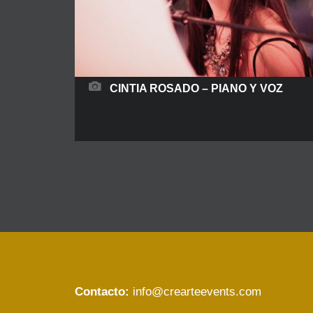
CINTIA ROSADO – PIANO Y VOZ
Cintia Rosado es una polifacética artista
madrileña que con tan solo 4 años, inició su
formación en la Escuela Municipal de Música de
San Sebastián de los Reyes donde llegó a
superar a los 17 años: Grado medio en Piano,
Lenguaje musical y Armonía clásica.
Complementó su formación el año 2015 con
matrícula de honor,
READ MORE
Contacto:
info@crearteevents.com