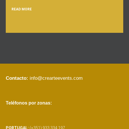
READ MORE
Contacto:
info@crearteevents.com
Teléfonos por zonas:
PORTUGAL:
(+351) 933 334 197