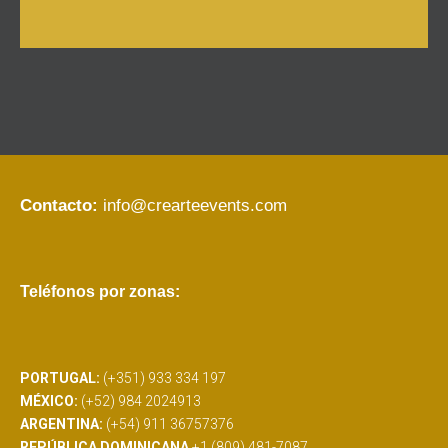
Contacto:
info@crearteevents.com
Teléfonos por zonas:
PORTUGAL:
(+351) 933 334 197
MÉXICO:
(+52) 984 2024913
ARGENTINA:
(+54) 911 36757376
REPÚBLICA DOMINICANA
+1 (809) 481-7087