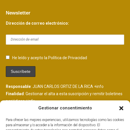
Newsletter
Dirección de correo electrónico:
He leído y acepto la Política de Privacidad
Responsable
: JUAN CARLOS ORTIZ DE LA RICA
+info
Finalidad
: Gestionar el alta a esta suscripción y remitir boletines
periódicos
+info
Gestionar consentimiento
Legitimación
: Consentimiento del interesado
+info
Destinatarios
: Se comunicarán datos a MailChimp, plataforma
Para ofrecer las mejores experiencias, utilizamos tecnologías como las cookies
de envío de boletines alojada en EEUU y suscrita al EU
para almacenar y/o acceder a la información del dispositivo. El