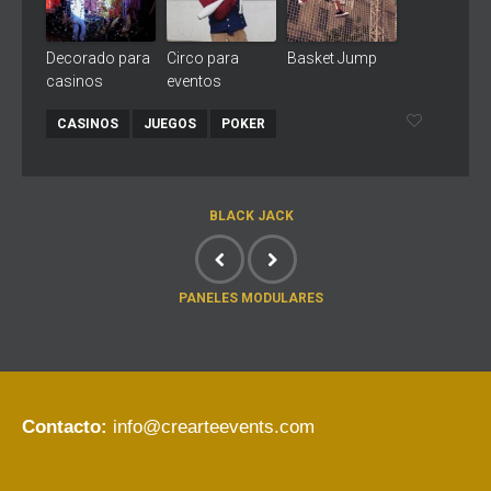
Decorado para
Circo para
Basket Jump
casinos
eventos
CASINOS
JUEGOS
POKER
BLACK JACK
PANELES MODULARES
Contacto:
info@crearteevents.com