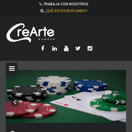
TRABAJA CON NOSOTROS
¿QUÉ ESTÁS BUSCANDO?