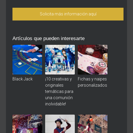
Solicita más información aquí
Artículos que pueden interesarte
Black Jack
¡10 creativas y
Fichas y naipes
originales
personalizados
temáticas para
una comunión
inolvidable!