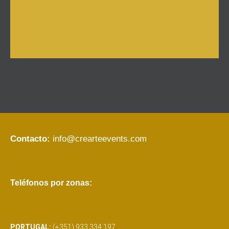
Contacto:
info@crearteevents.com
Teléfonos por zonas:
PORTUGAL:
(+351) 933 334 197