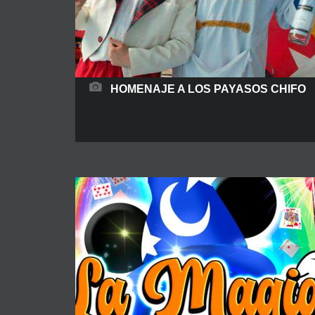
HOMENAJE A LOS PAYASOS CHIFO
Sinopsis: El espectáculo está creado y dedicado
desde el máximo de los respetos a los míticos
payasos de la tele GABI, FOFO Y MILIKI. Los
payasos que generación tras generación
perduran en la memoria de todos y en nuestros
corazones, ya que dedicaron toda su vida a
hacernos reír y disfrutar de sus aventuras y
READ MORE