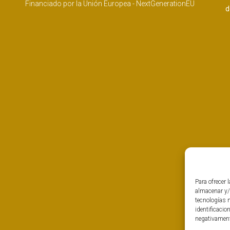
Financiado por la Unión Europea - NextGenerationEU
d
Para ofrecer 
almacenar y/
tecnologías 
identificacio
negativamente