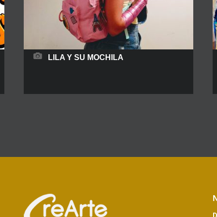
READ MORE
LILA Y SU MOCHILA
Sinopsis: ¿Dos trenzas? ¿Una mochila? ¿Una
gran sonrisa? Mmmm… Creo que… ¡Sí! ¡Es Lila!
¡Lila y su mochila! Adéntrate en las maravillosas y
mágicas historias que aparecen cada día en la
mochila de Lila, conoce a su mejor amigo Pepín
(una marioneta muy loca), y disfruta de un
espectáculo muy divertido. Lila siempre
encuentra cosas
N
READ MORE
D