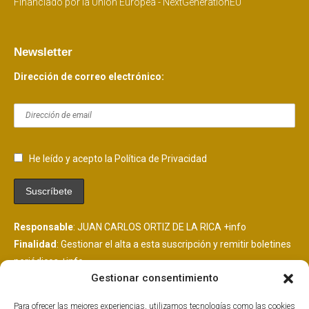
Financiado por la Unión Europea - NextGenerationEU
Newsletter
Dirección de correo electrónico:
He leído y acepto la Política de Privacidad
Responsable
: JUAN CARLOS ORTIZ DE LA RICA
+info
Finalidad
: Gestionar el alta a esta suscripción y remitir boletines
periódicos
+info
Gestionar consentimiento
Legitimación
: Consentimiento del interesado
+info
Destinatarios
: Se comunicarán datos a MailChimp, plataforma
Para ofrecer las mejores experiencias, utilizamos tecnologías como las cookies