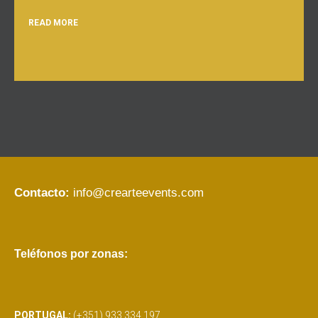
READ MORE
Contacto:
info@crearteevents.com
Teléfonos por zonas:
PORTUGAL:
(+351) 933 334 197