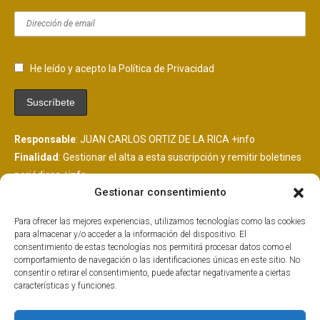
He leído y acepto la Política de Privacidad
Responsable
: JUAN CARLOS ORTIZ DE LA RICA
+info
Finalidad
: Gestionar el alta a esta suscripción y remitir boletines
periódicos
+info
Gestionar consentimiento
Legitimación
: Consentimiento del interesado
+info
Destinatarios
: Se comunicarán datos a MailChimp, plataforma
Para ofrecer las mejores experiencias, utilizamos tecnologías como las cookies
de envío de boletines alojada en EEUU y suscrita al EU
para almacenar y/o acceder a la información del dispositivo. El
PrivacyShield.
+info
consentimiento de estas tecnologías nos permitirá procesar datos como el
comportamiento de navegación o las identificaciones únicas en este sitio. No
Derechos
: Tiene derechos que puedes ejercer como explicamos
consentir o retirar el consentimiento, puede afectar negativamente a ciertas
aquí.
+info
características y funciones.
Información Adicional
: Más información adicional y detallada
aquí.
+info