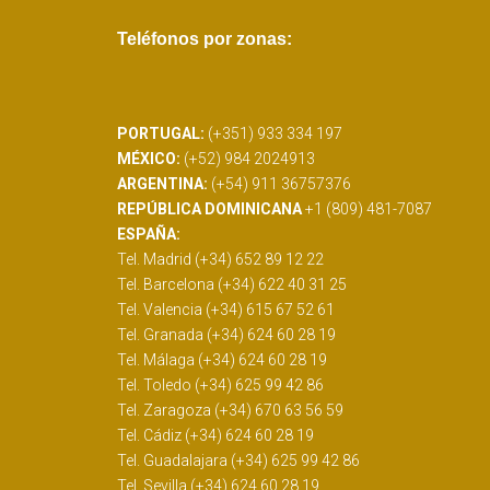
Teléfonos por zonas:
PORTUGAL:
(+351) 933 334 197
MÉXICO:
(+52) 984 2024913
ARGENTINA:
(+54) 911 36757376
REPÚBLICA DOMINICANA
+1 (809) 481-7087
ESPAÑA:
Tel. Madrid (+34) 652 89 12 22
Tel. Barcelona (+34) 622 40 31 25
Tel. Valencia (+34) 615 67 52 61
Tel. Granada (+34) 624 60 28 19
Tel. Málaga (+34) 624 60 28 19
Tel. Toledo (+34) 625 99 42 86
Tel. Zaragoza (+34) 670 63 56 59
Tel. Cádiz (+34) 624 60 28 19
Tel. Guadalajara (+34) 625 99 42 86
Tel. Sevilla (+34) 624 60 28 19