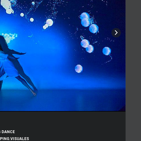
 DANCE
PING
,
VISUALES