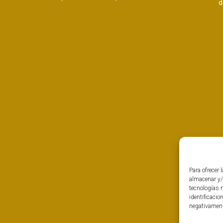
d
Para ofrecer 
almacenar y/
tecnologías 
identificacio
negativamente