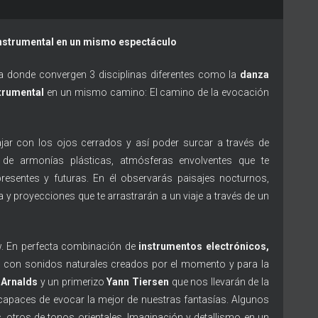
nstrumental en un mismo espectáculo
ca donde convergen 3 disciplinas diferentes como la
danza
trumental
en un mismo camino: El camino de la evocación
iajar con los ojos cerrados y así poder surcar a través de
de armonías plásticas, atmósferas envolventes que te
resentes y futuras. En él observarás paisajes nocturnos,
a y proyecciones que te arrastrarán a un viaje a través de un
. En perfecta combinación de
instrumentos electrónicos,
s
con sonidos naturales creados por el momento y para la
 Arnalds
y un primerizo
Yann Tiersen
que nos llevarán de la
apaces de evocar la mejor de nuestras fantasías. Algunos
 otros de tonos orientales. Imaginación y detallismo en un