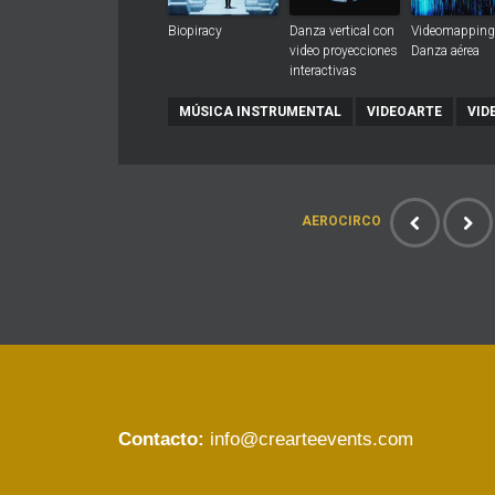
Biopiracy
Danza vertical con
Videomapping
video proyecciones
Danza aérea
interactivas
MÚSICA INSTRUMENTAL
VIDEOARTE
VID
AEROCIRCO
Contacto:
info@crearteevents.com