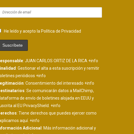
He leído y acepto la Política de Privacidad
esponsable
: JUAN CARLOS ORTIZ DE LA RICA
+info
inalidad
: Gestionar el alta a esta suscripción y remitir
oletines periódicos
+info
egitimación
: Consentimiento del interesado
+info
estinatarios
: Se comunicarán datos a MailChimp,
lataforma de envío de boletines alojada en EEUU y
uscrita al EU PrivacyShield.
+info
erechos
: Tiene derechos que puedes ejercer como
xplicamos aquí.
+info
nformación Adicional
: Más información adicional y