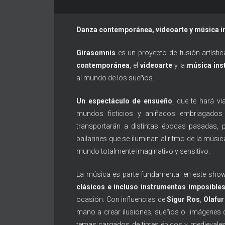
Danza contemporánea, videoarte y música i
Girasomnis
es un proyecto de fusión artísti
contemporánea
, el
videoarte
y la
música ins
al mundo de los sueños.
Un espectáculo de ensueño
, que te hará v
mundos ficticios y aniñados embriagados 
transportarán a distintas épocas pasadas, p
bailarines que se iluminan al ritmo de la músic
mundo totalmente imaginativo y sensitivo.
La música es parte fundamental en este show
clásicos e incluso instrumentos imposible
ocasión. Con influencias de
Sigur Ros
,
Olafur
mano a crear ilusiones, sueños o imágenes c
temas cargados de tintes épicos y medievales,