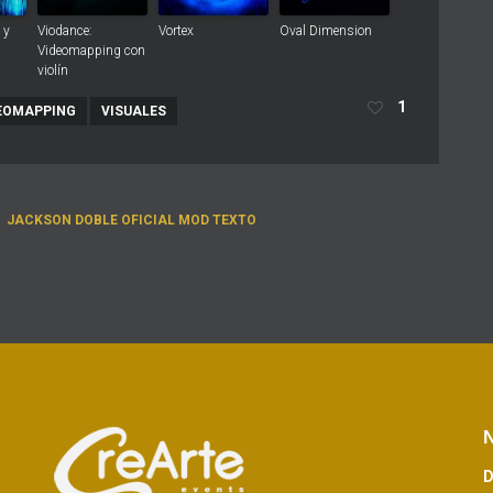
 y
Viodance:
Vortex
Oval Dimension
Videomapping con
violín
1
EOMAPPING
VISUALES
JACKSON DOBLE OFICIAL MOD TEXTO
N
D